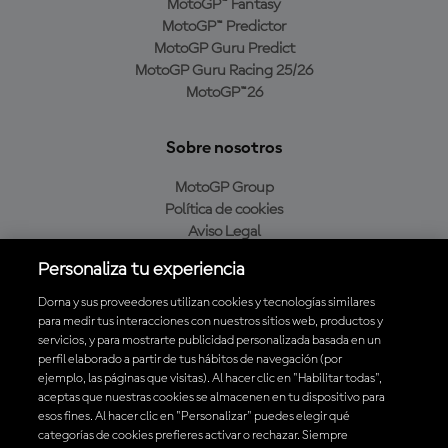
MotoGP™ Fantasy
MotoGP™ Predictor
MotoGP Guru Predict
MotoGP Guru Racing 25/26
MotoGP™26
Sobre nosotros
MotoGP Group
Política de cookies
Aviso Legal
Política de privacidad
Personaliza tu experiencia
Política de compra
Dorna y sus proveedores utilizan cookies y tecnologías similares
para medir tus interacciones con nuestros sitios web, productos y
servicios, y para mostrarte publicidad personalizada basada en un
Descarga la aplicación oficial de MotoGP™
perfil elaborado a partir de tus hábitos de navegación (por
ejemplo, las páginas que visitas). Al hacer clic en "Habilitar todas",
aceptas que nuestras cookies se almacenen en tu dispositivo para
esos fines. Al hacer clic en "Personalizar" puedes elegir qué
categorías de cookies prefieres activar o rechazar. Siempre