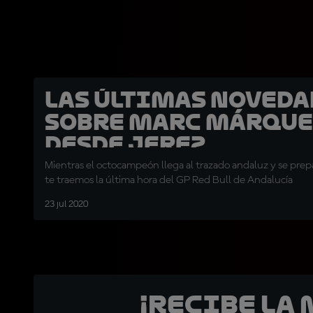
Las últimas noveda
sobre Marc Márque
desde Jerez
Mientras el octocampeón llega al trazado andaluz y se prep
te traemos la última hora del GP Red Bull de Andalucía
23 jul 2020
¡Recibe la