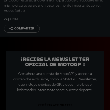
El 'Doctor' está sacando el máximo partido de un doblete en el
mismo circuito para dar un paso realmente importante con el
nuevo 'setup'
24 jul 2020
COMPARTIR
¡Recibe la Newsletter
oficial de MotoGP™!
Crea ahora una cuenta de MotoGP™ y accede a
contenidos exclusivos, como la MotoGP™ Newsletter,
que incluye crónicas de GP, vídeos increíbles e
información interesante sobre nuestro deporte.
REGÍSTRATE GRATIS