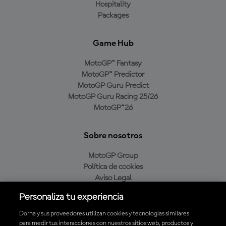
Hospitality
Packages
Game Hub
MotoGP™ Fantasy
MotoGP™ Predictor
MotoGP Guru Predict
MotoGP Guru Racing 25/26
MotoGP™26
Sobre nosotros
MotoGP Group
Política de cookies
Aviso Legal
Política de privacidad
Personaliza tu experiencia
Política de compra
Dorna y sus proveedores utilizan cookies y tecnologías similares
para medir tus interacciones con nuestros sitios web, productos y