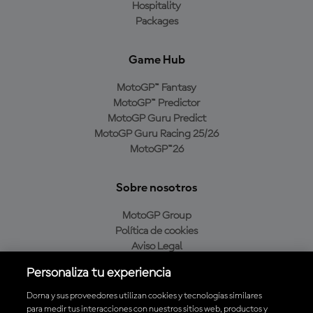
Hospitality
Packages
Game Hub
MotoGP™ Fantasy
MotoGP™ Predictor
MotoGP Guru Predict
MotoGP Guru Racing 25/26
MotoGP™26
Sobre nosotros
MotoGP Group
Política de cookies
Aviso Legal
Política de privacidad
Personaliza tu experiencia
Política de compra
Dorna y sus proveedores utilizan cookies y tecnologías similares
para medir tus interacciones con nuestros sitios web, productos y