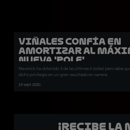
Viñales confía en
amortizar al máxi
nueva 'pole'
Maverick ha obtenido 3 de las últimas 4 'poles' pero sabe q
dicho privilegio en un gran resultado en carrera
19 sept 2020
¡Recibe la