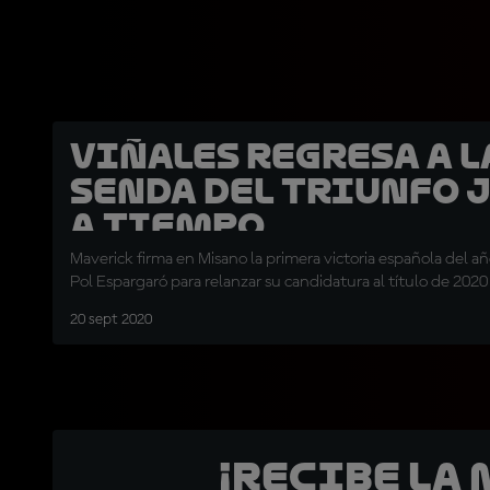
Viñales regresa a l
senda del triunfo 
a tiempo
Maverick firma en Misano la primera victoria española del a
Pol Espargaró para relanzar su candidatura al título de 2020
20 sept 2020
¡Recibe la