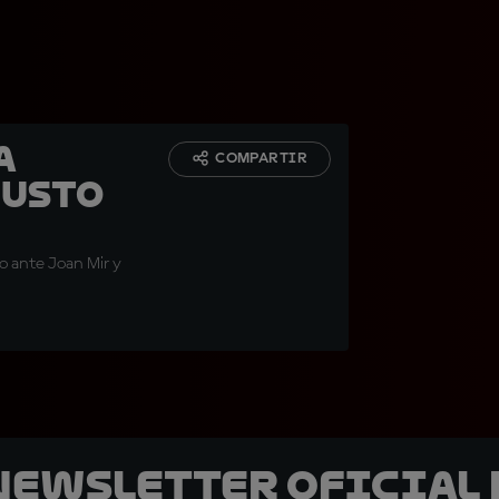
a
COMPARTIR
justo
ño ante Joan Mir y
 Newsletter oficial 