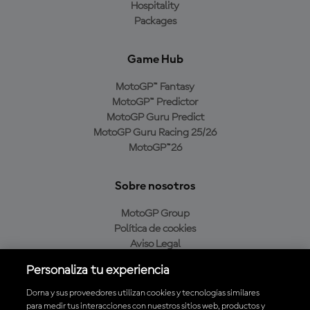
Hospitality
Packages
Game Hub
MotoGP™ Fantasy
MotoGP™ Predictor
MotoGP Guru Predict
MotoGP Guru Racing 25/26
MotoGP™26
Sobre nosotros
MotoGP Group
Política de cookies
Aviso Legal
Política de privacidad
Personaliza tu experiencia
Política de compra
Dorna y sus proveedores utilizan cookies y tecnologías similares
para medir tus interacciones con nuestros sitios web, productos y