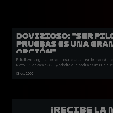
Dovizioso: "Ser pil
pruebas es una gra
opción"
El italiano asegura que no se estresa a la hora de encontrar s
MotoGP™ de cara a 2021 y admite que podría asumir un nue
08 oct 2020
¡Recibe la