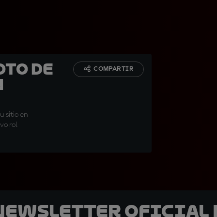
oto de
COMPARTIR
n
u sitio en
vo rol
 Newsletter oficial 