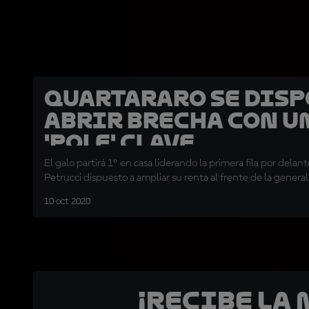
Quartararo se disp
abrir brecha con u
'pole' clave
El galo partirá 1º en casa liderando la primera fila por delant
Petrucci dispuesto a ampliar su renta al frente de la general
10 oct 2020
¡Recibe la