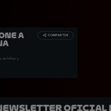
one a
COMPARTIR
na
e de Miller y
 Newsletter oficial 