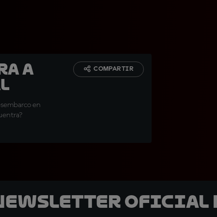
ra a
COMPARTIR
l
desembarco en
uentra?
 Newsletter oficial 