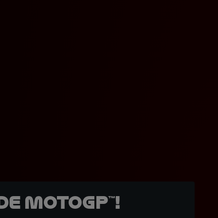
de MotoGP™!