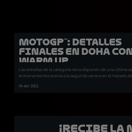
MotoGP™: Detalles
finales en Doha con
Warm Up
Las estrellas de la categoría reina disponen de una última s
entrenamientos previa a la segunda carrera en el trazado de
04 abr 2021
¡Recibe la