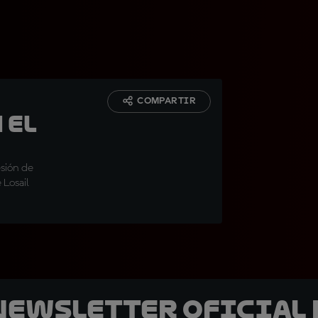
COMPARTIR
 el
esión de
 Losail
 Newsletter oficial 