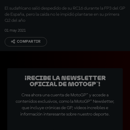
El sudafricano salió despedido de su RC16 durante la FP3 del GP
de España, pero la caída no le impidió plantarse en su primera
Q2 del año
01 may 2021
COMPARTIR
¡Recibe la Newsletter
oficial de MotoGP™!
Crea ahora una cuenta de MotoGP™ y accede a
contenidos exclusivos, como la MotoGP™ Newsletter,
que incluye crónicas de GP, vídeos increíbles e
información interesante sobre nuestro deporte.