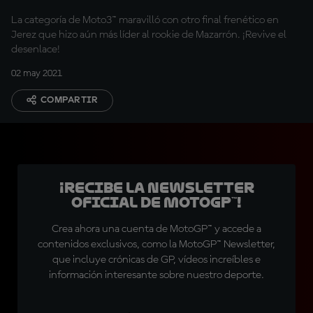
La categoría de Moto3™ maravilló con otro final frenético en
Jerez que hizo aún más líder al rookie de Mazarrón. ¡Revive el
desenlace!
02 may 2021
COMPARTIR
¡Recibe la Newsletter
oficial de MotoGP™!
Crea ahora una cuenta de MotoGP™ y accede a
contenidos exclusivos, como la MotoGP™ Newsletter,
que incluye crónicas de GP, vídeos increíbles e
información interesante sobre nuestro deporte.