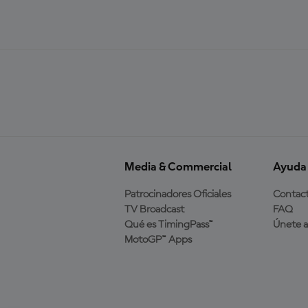
Media & Commercial
Ayuda
Patrocinadores Oficiales
Contac
TV Broadcast
FAQ
Qué es TimingPass™
Únete 
MotoGP™ Apps