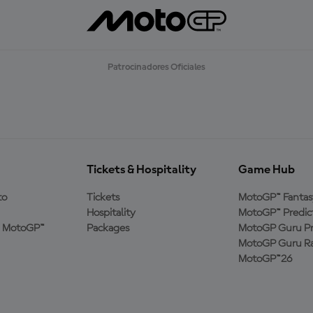
Patrocinadores Oficiales
Tickets & Hospitality
Game Hub
to
Tickets
MotoGP™ Fantas
Hospitality
MotoGP™ Predic
a MotoGP™
Packages
MotoGP Guru Pr
MotoGP Guru Ra
MotoGP™26