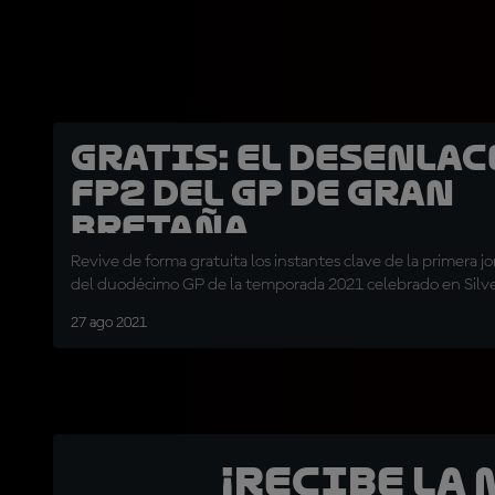
GRATIS: El desenlac
FP2 del GP de Gran
Bretaña
Revive de forma gratuita los instantes clave de la primera j
del duodécimo GP de la temporada 2021 celebrado en Silv
27 ago 2021
¡Recibe la