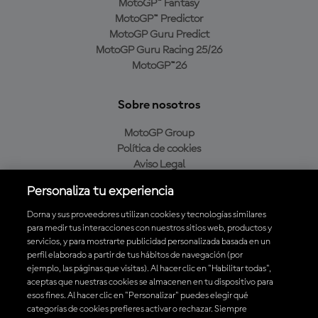
MotoGP™ Fantasy
MotoGP™ Predictor
MotoGP Guru Predict
MotoGP Guru Racing 25/26
MotoGP™26
Sobre nosotros
MotoGP Group
Política de cookies
Aviso Legal
Política de privacidad
Personaliza tu experiencia
Política de compra
Dorna y sus proveedores utilizan cookies y tecnologías similares
para medir tus interacciones con nuestros sitios web, productos y
servicios, y para mostrarte publicidad personalizada basada en un
Descarga la aplicación oficial de MotoGP™
perfil elaborado a partir de tus hábitos de navegación (por
ejemplo, las páginas que visitas). Al hacer clic en "Habilitar todas",
aceptas que nuestras cookies se almacenen en tu dispositivo para
esos fines. Al hacer clic en "Personalizar" puedes elegir qué
categorías de cookies prefieres activar o rechazar. Siempre