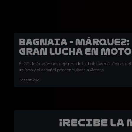
Bagnaia - Márquez:
gran lucha en Mot
El GP de Aragón nos dejó una de las batallas más épicas del
italiano y el español por conquistar la victoria
12 sept 2021
¡Recibe la