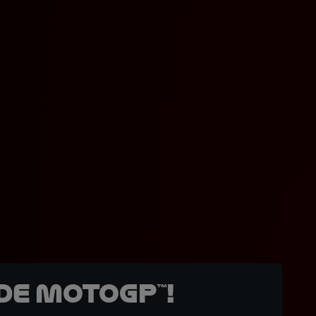
de MotoGP™!