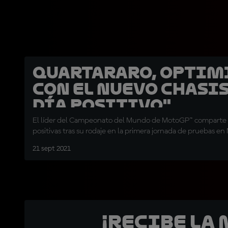
Quartararo, optim
con el nuevo chasis
día positivo"
El líder del Campeonato del Mundo de MotoGP™ comparte 
positivas tras su rodaje en la primera jornada de pruebas en
21 sept 2021
¡Recibe la