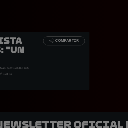
ista
COMPARTIR
: "Un
sus sensaciones
 Misano
 Newsletter oficial 