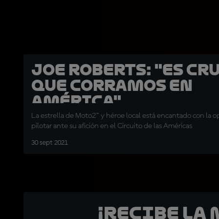
Joe Roberts: "Es cr
que corramos en
América"
La estrella de Moto2™ y héroe local está encantado con la 
pilotar ante su afición en el Circuito de las Américas
30 sept 2021
¡Recibe la