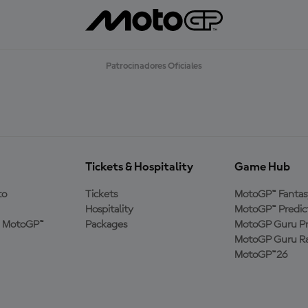
Patrocinadores Oficiales
Tickets & Hospitality
Game Hub
to
Tickets
MotoGP™ Fantas
Hospitality
MotoGP™ Predic
a MotoGP™
Packages
MotoGP Guru Pr
MotoGP Guru Ra
MotoGP™26