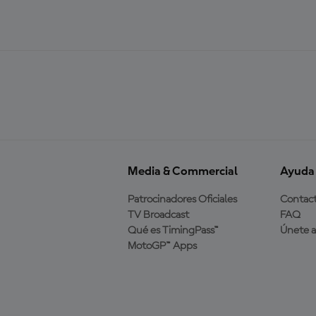
Media & Commercial
Ayuda
Patrocinadores Oficiales
Contac
TV Broadcast
FAQ
Qué es TimingPass™
Únete 
MotoGP™ Apps