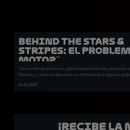
Behind The Stars &
Stripes: El proble
Moto2™
Tras comenzar el año con grandes expectativas y empezar a
Roberts y Cameron Beaubier se enfrentaron a algunos golp
14 dic 2021
¡Recibe la