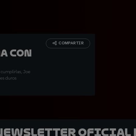
COMPARTIR
ma con
 cumplirlas, Joe
es duros
 Newsletter oficial 