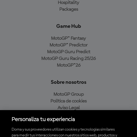
Hospitality
Packages
Game Hub
MotoGP™ Fantasy
MotoGP™ Predictor
MotoGP Guru Predict
MotoGP Guru Racing 25/26
MotoGP™26
Sobre nosotros
MotoGP Group
Política de cookies
Aviso Legal
Política de privacidad
Personaliza tu experiencia
Política de compra
Dorna y sus proveedores utilizan cookies y tecnologías similares
para medir tus interacciones con nuestros sitios web, productos y