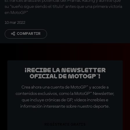
El francés analiza el potencial del Pramac Racing y admite que
su "sueño sigue siendo el título" antes que una primera victoria
en MotoGP™
10 mar 2022
COMPARTIR
¡Recibe la Newsletter
oficial de MotoGP™!
Crea ahora una cuenta de MotoGP™ y accede a
contenidos exclusivos, como la MotoGP™ Newsletter,
que incluye crónicas de GP, vídeos increíbles e
información interesante sobre nuestro deporte.
REGÍSTRATE GRATIS