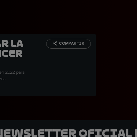
r la
COMPARTIR
ncer
 en 2022 para
rca
 Newsletter oficial 