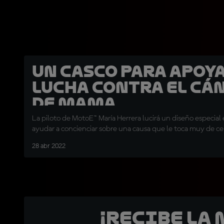
Un casco para apoya
lucha contra el cá
de mama
La piloto de MotoE™ María Herrera lucirá un diseño especial
ayudar a concienciar sobre una causa que le toca muy de ce
28 abr 2022
¡Recibe la