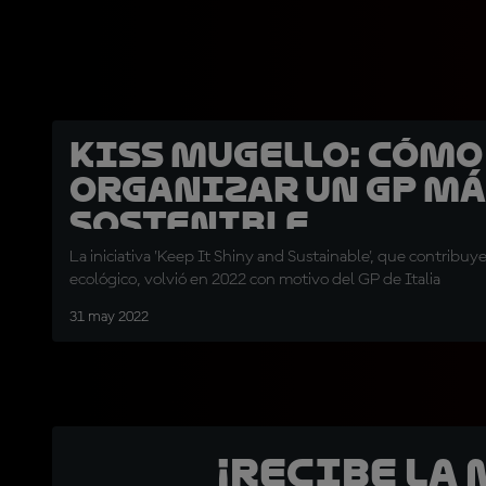
KISS Mugello: cómo
organizar un GP má
sostenible
La iniciativa 'Keep It Shiny and Sustainable', que contribu
ecológico, volvió en 2022 con motivo del GP de Italia
31 may 2022
¡Recibe la