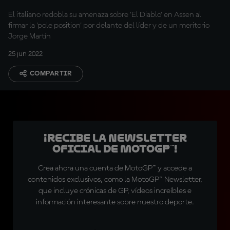
El italiano redobla su amenaza sobre 'El Diablo' en Assen al
firmar la 'pole position' por delante del líder y de un meritorio
Jorge Martín
25 jun 2022
COMPARTIR
¡Recibe la Newsletter
oficial de MotoGP™!
Crea ahora una cuenta de MotoGP™ y accede a
contenidos exclusivos, como la MotoGP™ Newsletter,
que incluye crónicas de GP, vídeos increíbles e
información interesante sobre nuestro deporte.