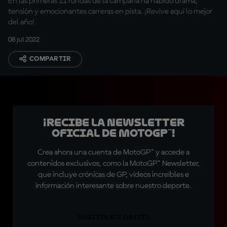
En las primeras 11 rondas de la campaña ha habido drama,
tensión y emocionantes carreras en pista. ¡Revive aquí lo mejor
del año!
08 jul 2022
COMPARTIR
¡Recibe la Newsletter
oficial de MotoGP™!
Crea ahora una cuenta de MotoGP™ y accede a
contenidos exclusivos, como la MotoGP™ Newsletter,
que incluye crónicas de GP, vídeos increíbles e
información interesante sobre nuestro deporte.
REGÍSTRATE GRATIS