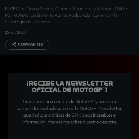
El CEO de Dorna Sports, Carmelo Ezpeleta, y la Senior GM de
PETRONAS, Datin Anita Azrina Abdul Aziz, comentan la
estrategia del acuerdo
23 oct 2022
COMPARTIR
¡Recibe la Newsletter
oficial de MotoGP™!
Crea ahora una cuenta de MotoGP™ y accede a
contenidos exclusivos, como la MotoGP™ Newsletter,
que incluye crónicas de GP, vídeos increíbles e
información interesante sobre nuestro deporte.