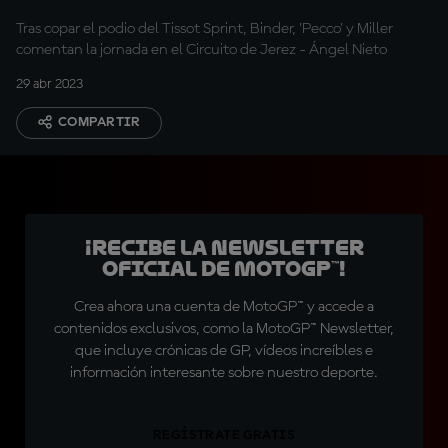
Tras copar el podio del Tissot Sprint, Binder, 'Pecco' y Miller
comentan la jornada en el Circuito de Jerez - Ángel Nieto
29 abr 2023
COMPARTIR
¡Recibe la Newsletter
oficial de MotoGP™!
Crea ahora una cuenta de MotoGP™ y accede a
contenidos exclusivos, como la MotoGP™ Newsletter,
que incluye crónicas de GP, vídeos increíbles e
información interesante sobre nuestro deporte.
REGÍSTRATE GRATIS