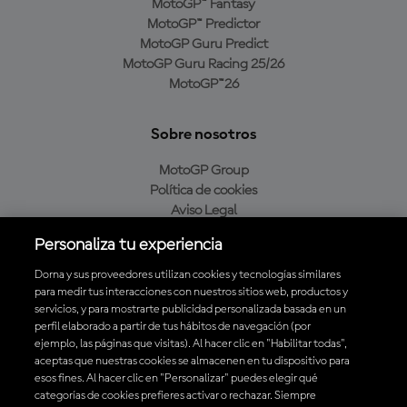
MotoGP™ Fantasy
MotoGP™ Predictor
MotoGP Guru Predict
MotoGP Guru Racing 25/26
MotoGP™26
Sobre nosotros
MotoGP Group
Política de cookies
Aviso Legal
Política de privacidad
Personaliza tu experiencia
Política de compra
Dorna y sus proveedores utilizan cookies y tecnologías similares
para medir tus interacciones con nuestros sitios web, productos y
servicios, y para mostrarte publicidad personalizada basada en un
Descarga la aplicación oficial de MotoGP™
perfil elaborado a partir de tus hábitos de navegación (por
ejemplo, las páginas que visitas). Al hacer clic en "Habilitar todas",
aceptas que nuestras cookies se almacenen en tu dispositivo para
esos fines. Al hacer clic en "Personalizar" puedes elegir qué
categorías de cookies prefieres activar o rechazar. Siempre