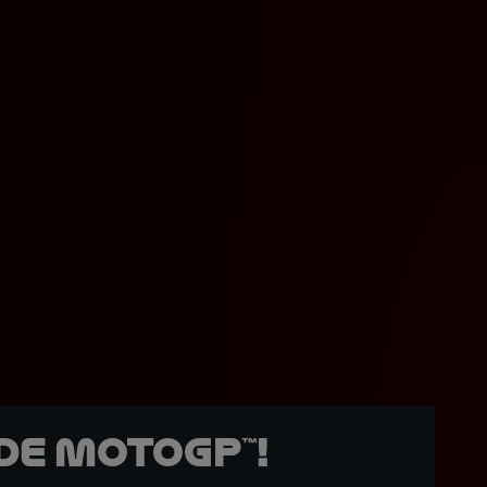
de MotoGP™!