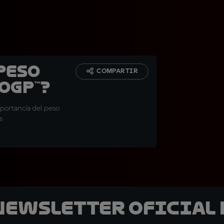
peso
COMPARTIR
oGP™?
mportancia del peso
s
 Newsletter oficial 