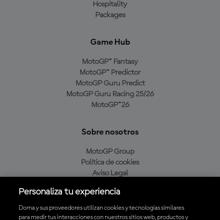
Hospitality
Packages
Game Hub
MotoGP™ Fantasy
MotoGP™ Predictor
MotoGP Guru Predict
MotoGP Guru Racing 25/26
MotoGP™26
Sobre nosotros
MotoGP Group
Política de cookies
Aviso Legal
Política de privacidad
Personaliza tu experiencia
Política de compra
Dorna y sus proveedores utilizan cookies y tecnologías similares
para medir tus interacciones con nuestros sitios web, productos y