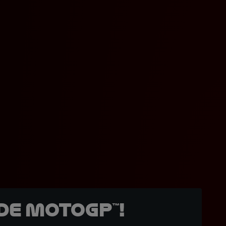
de MotoGP™!