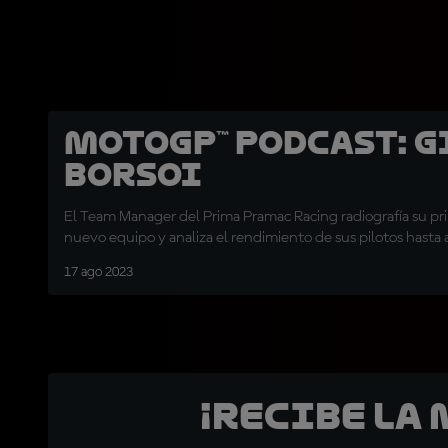
MotoGP™ Podcast: G
Borsoi
El Team Manager del Prima Pramac Racing radiografía su pr
nuevo equipo y analiza el rendimiento de sus pilotos hasta 
17 ago 2023
¡Recibe la