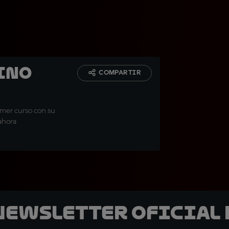
ino
COMPARTIR
imer curso con su
ahora
 Newsletter oficial 