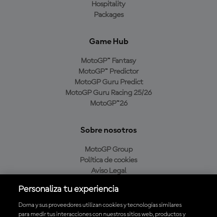
Hospitality
Packages
Game Hub
MotoGP™ Fantasy
MotoGP™ Predictor
MotoGP Guru Predict
MotoGP Guru Racing 25/26
MotoGP™26
Sobre nosotros
MotoGP Group
Política de cookies
Aviso Legal
Política de privacidad
Personaliza tu experiencia
Política de compra
Dorna y sus proveedores utilizan cookies y tecnologías similares
para medir tus interacciones con nuestros sitios web, productos y