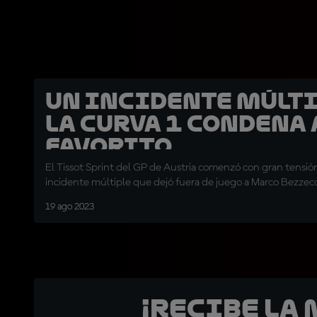
Un incidente múlti
la Curva 1 condena 
favorito
El Tissot Sprint del GP de Austria comenzó con gran tensió
incidente múltiple que dejó fuera de juego a Marco Bezzec
19 ago 2023
¡Recibe la