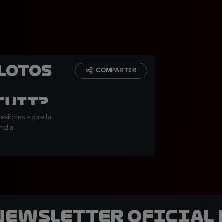
ilotos
COMPARTIR
cuit?
esiones sobre la
India
 Newsletter oficial 