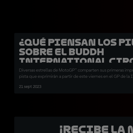
¿Qué piensan los p
sobre el Buddh
International Cir
Diversas estrellas de MotoGP™ comparten sus primeras impr
pista que exprimirán a partir de este viernes en el GP de la 
21 sept 2023
¡Recibe la