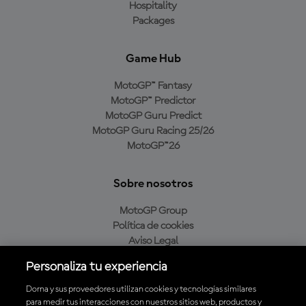
Hospitality
Packages
Game Hub
MotoGP™ Fantasy
MotoGP™ Predictor
MotoGP Guru Predict
MotoGP Guru Racing 25/26
MotoGP™26
Sobre nosotros
MotoGP Group
Política de cookies
Aviso Legal
Política de privacidad
Personaliza tu experiencia
Política de compra
Dorna y sus proveedores utilizan cookies y tecnologías similares
para medir tus interacciones con nuestros sitios web, productos y