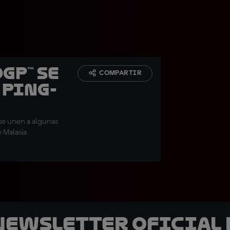
GP™ se
COMPARTIR
 ping-
 se unen a algunas
e Malasia
 Newsletter oficial 