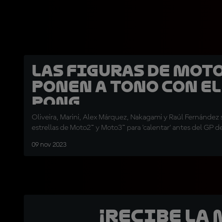
Las figuras de Moto
ponen a tono con el
pong
Oliveira, Marini, Alex Márquez, Nakagami y Raúl Fernández
estrellas de Moto2™ y Moto3™ para 'calentar' antes del GP d
09 nov 2023
¡Recibe la