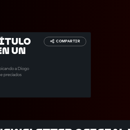
título
COMPARTIR
en un
lpicando a Diogo
de preciados