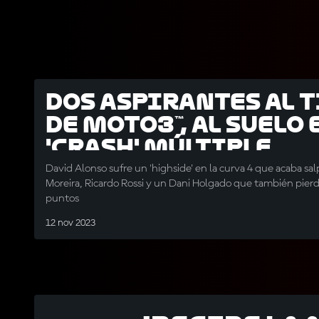
Dos aspirantes al 
de Moto3™, al suelo 
'crash' múltiple
David Alonso sufre un 'highside' en la curva 4 que acaba sa
Moreira, Ricardo Rossi y un Dani Holgado que también pier
puntos
12 nov 2023