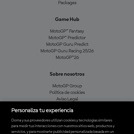
Packages
Game Hub
MotoGP™ Fantasy
MotoGP™ Predictor
MotoGP Guru Predict
MotoGP Guru Racing 25/26
MotoGP™26
Sobre nosotros
MotoGP Group
Política de cookies
Aviso Legal
Política de privacidad
Personaliza tu experiencia
Política de compra
Dorna y sus proveedores utilizan cookies y tecnologías similares
para medir tus interacciones con nuestros sitios web, productos y
servicios, y para mostrarte publicidad personalizada basada en un