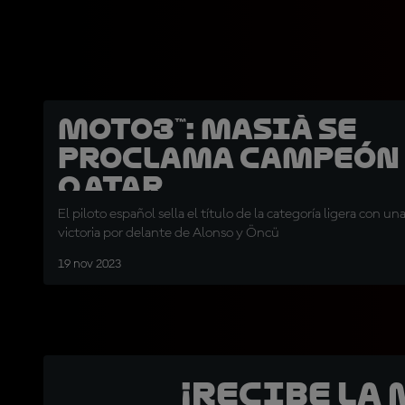
Moto3™: Masià se
proclama Campeón
Qatar
El piloto español sella el título de la categoría ligera con 
victoria por delante de Alonso y Öncü
19 nov 2023
¡Recibe la