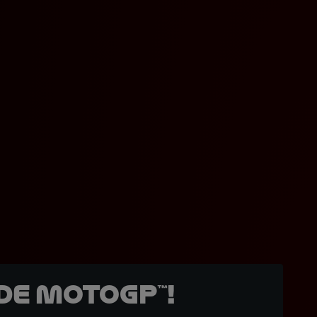
de MotoGP™!