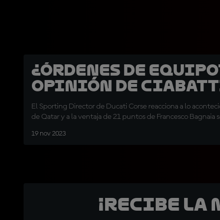
¿Órdenes de equipo?
opinión de Ciabatt
El Sporting Director de Ducati Corse reacciona a lo acontec
de Qatar y a la ventaja de 21 puntos de Francesco Bagnaia 
19 nov 2023
¡Recibe la