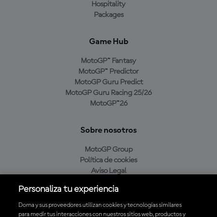
Hospitality
Packages
Game Hub
MotoGP™ Fantasy
MotoGP™ Predictor
MotoGP Guru Predict
MotoGP Guru Racing 25/26
MotoGP™26
Sobre nosotros
MotoGP Group
Política de cookies
Aviso Legal
Política de privacidad
Personaliza tu experiencia
Política de compra
Dorna y sus proveedores utilizan cookies y tecnologías similares
para medir tus interacciones con nuestros sitios web, productos y