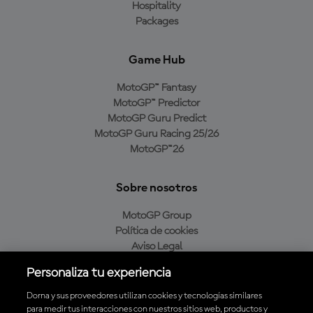
Hospitality
Packages
Game Hub
MotoGP™ Fantasy
MotoGP™ Predictor
MotoGP Guru Predict
MotoGP Guru Racing 25/26
MotoGP™26
Sobre nosotros
MotoGP Group
Política de cookies
Aviso Legal
Política de privacidad
Personaliza tu experiencia
Política de compra
Dorna y sus proveedores utilizan cookies y tecnologías similares
para medir tus interacciones con nuestros sitios web, productos y