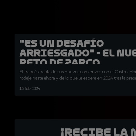
"Es un desafío
arriesgado" - El nu
reto de Zarco
El francés habla de sus nuevos comienzos con el Castrol H
rodaje hasta ahora y de lo que le espera en 2024 tras la pre
15 feb 2024
¡Recibe la