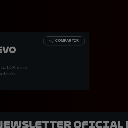
COMPARTIR
evo
onda LCR, de su
sentación
 Newsletter oficial 