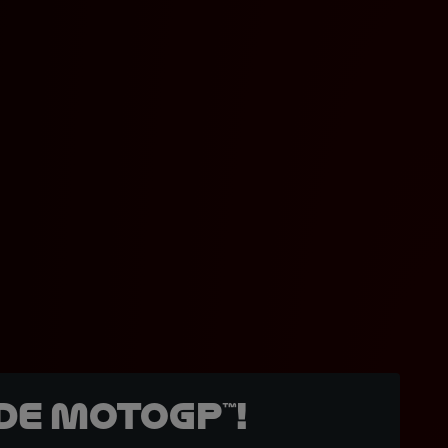
de MotoGP™!