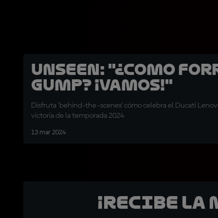
UNSEEN: "¿Como For
Gump? ¡Vamos!"
Disfruta 'behind-the-scenes' cómo celebra el Ducati Lenov
victoria de la temporada 2024
13 mar 2024
¡Recibe la