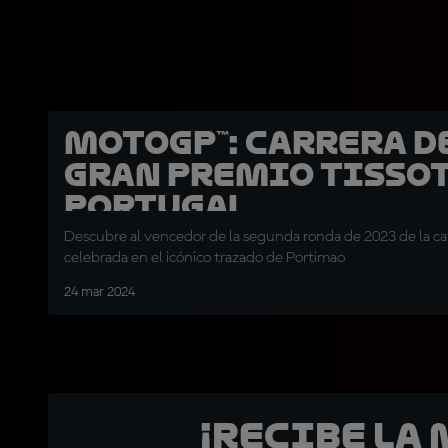
MotoGP™: Carrera d
Gran Premio Tissot
Portugal
Descubre al vencedor de la segunda ronda de 2023 de la ca
celebrada en el icónico trazado de Portimao
24 mar 2024
¡Recibe la