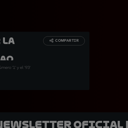
 La
COMPARTIR
mao
mero '1' y el '93'
 Newsletter oficial 