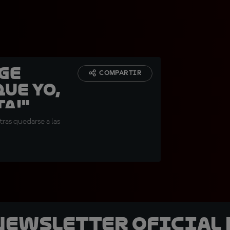
rge
COMPARTIR
ue yo,
a!"
ras quedarse a las
 Newsletter oficial 