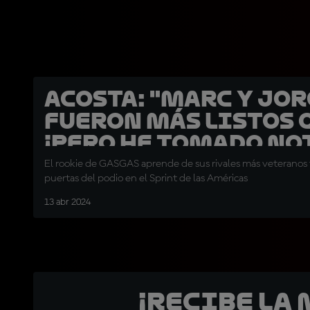
Acosta: "Marc y Jo
fueron más listos q
¡pero he tomado not
El rookie de GASGAS aprende de sus rivales más veteranos t
puertas del podio en el Sprint de las Américas
13 abr 2024
¡Recibe la