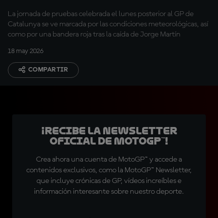
interrumpido por la
La jornada de pruebas celebrada el lunes posterior al GP de
lluvia
Catalunya se ve marcada por las condiciones meteorológicas, así
como por una bandera roja tras la caída de Jorge Martín
18 may 2026
COMPARTIR
¡Recibe la Newsletter
oficial de MotoGP™!
Crea ahora una cuenta de MotoGP™ y accede a
contenidos exclusivos, como la MotoGP™ Newsletter,
que incluye crónicas de GP, vídeos increíbles e
información interesante sobre nuestro deporte.