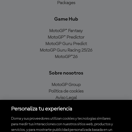
Packages
Game Hub
MotoGP™ Fantasy
MotoGP™ Predictor
MotoGP Guru Predict
MotoGP Guru Racing 25/26
MotoGP™26
Sobre nosotros
MotoGP Group
Política de cookies
Aviso Legal
Política de privacidad
Personaliza tu experiencia
Política de compra
Dorna y sus proveedores utilizan cookies y tecnologías similares
para medir tus interacciones con nuestros sitios web, productos y
servicios, y para mostrarte publicidad personalizada basada en un